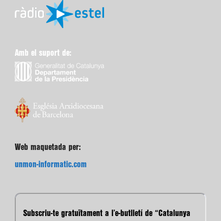
Amb el suport de:
Web maquetada per:
unmon-informatic.com
Subscriu-te gratuïtament a l’e-butlletí de “Catalunya