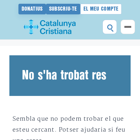
DONATIUS
SUBSCRIU-TE
EL MEU COMPTE
Vés
al
contingut
No s'ha trobat res
Sembla que no podem trobar el que
esteu cercant. Potser ajudaria si feu