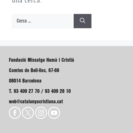
una cerca.
Cerca:
Fundació Missatge Humà i Cristià
Comtes de Bell-lloc, 67-69
08014 Barcelona
T. 93 409 27 70 / 93 409 28 10
web@catalunyacristiana.cat