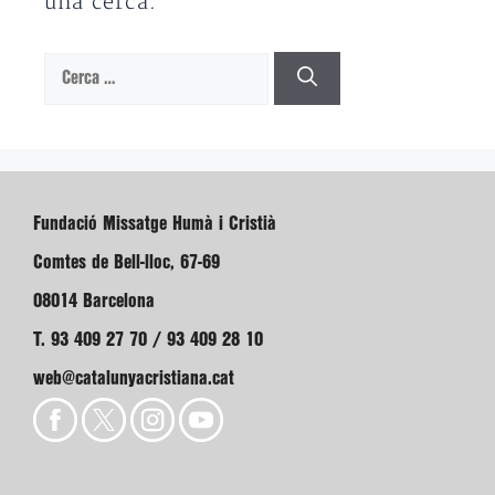
una cerca.
Cerca:
Fundació Missatge Humà i Cristià
Comtes de Bell-lloc, 67-69
08014 Barcelona
T. 93 409 27 70 / 93 409 28 10
web@catalunyacristiana.cat