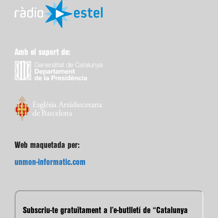
Amb el suport de:
Web maquetada per:
unmon-informatic.com
Subscriu-te gratuïtament a l’e-butlletí de “Catalunya