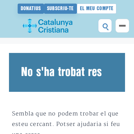
DONATIUS
SUBSCRIU-TE
EL MEU COMPTE
Vés
al
contingut
No s'ha trobat res
Sembla que no podem trobar el que
esteu cercant. Potser ajudaria si feu