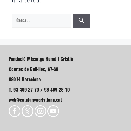
una cerca.
Cerca:
Fundació Missatge Humà i Cristià
Comtes de Bell-lloc, 67-69
08014 Barcelona
T. 93 409 27 70 / 93 409 28 10
web@catalunyacristiana.cat