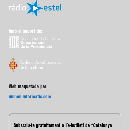
Amb el suport de:
Web maquetada per:
unmon-informatic.com
Subscriu-te gratuïtament a l’e-butlletí de “Catalunya