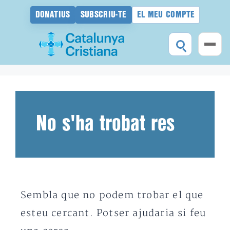
DONATIUS
SUBSCRIU-TE
EL MEU COMPTE
Vés
al
contingut
No s'ha trobat res
Sembla que no podem trobar el que
esteu cercant. Potser ajudaria si feu