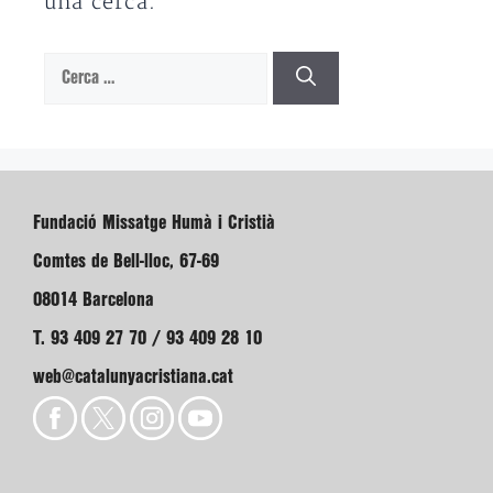
una cerca.
Cerca:
Fundació Missatge Humà i Cristià
Comtes de Bell-lloc, 67-69
08014 Barcelona
T. 93 409 27 70 / 93 409 28 10
web@catalunyacristiana.cat