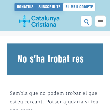
DONATIUS
SUBSCRIU-TE
EL MEU COMPTE
Vés
al
contingut
No s'ha trobat res
Sembla que no podem trobar el que
esteu cercant. Potser ajudaria si feu