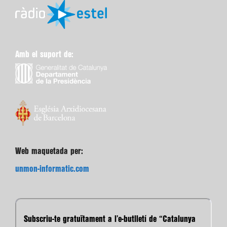
Amb el suport de:
Web maquetada per:
unmon-informatic.com
Subscriu-te gratuïtament a l’e-butlletí de “Catalunya