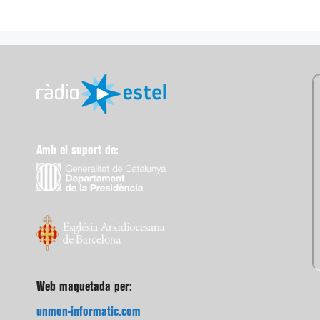
Amb el suport de:
Web maquetada per:
unmon-informatic.com