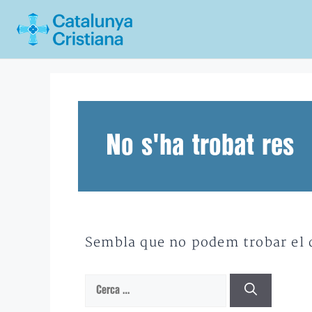
Vés
al
contingut
No s'ha trobat res
Sembla que no podem trobar el qu
Cerca: