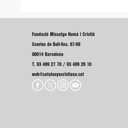
Fundació Missatge Humà i Cristià
Comtes de Bell-lloc, 67-69
08014 Barcelona
T. 93 409 27 70 / 93 409 28 10
web@catalunyacristiana.cat