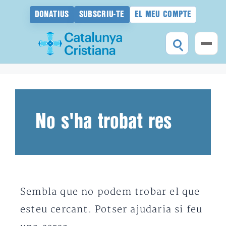
DONATIUS
SUBSCRIU-TE
EL MEU COMPTE
Vés
al
contingut
No s'ha trobat res
Sembla que no podem trobar el que
esteu cercant. Potser ajudaria si feu