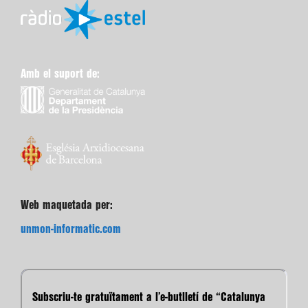
Amb el suport de:
Web maquetada per:
unmon-informatic.com
Subscriu-te gratuïtament a l’e-butlletí de “Catalunya