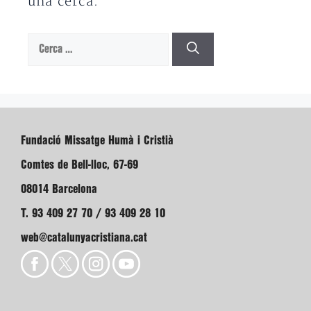
una cerca.
Cerca:
Fundació Missatge Humà i Cristià
Comtes de Bell-lloc, 67-69
08014 Barcelona
T. 93 409 27 70 / 93 409 28 10
web@catalunyacristiana.cat