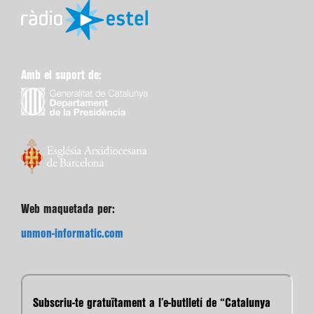
Amb el suport de:
Web maquetada per:
unmon-informatic.com
Subscriu-te gratuïtament a l’e-butlletí de “Catalunya