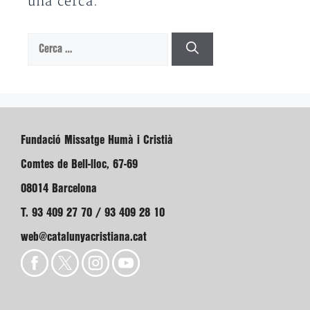
una cerca.
Cerca:
Fundació Missatge Humà i Cristià
Comtes de Bell-lloc, 67-69
08014 Barcelona
T. 93 409 27 70 / 93 409 28 10
web@catalunyacristiana.cat