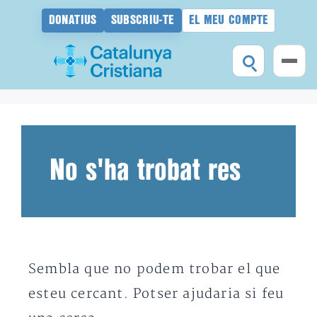
DONATIUS
SUBSCRIU-TE
EL MEU COMPTE
Vés
al
contingut
No s'ha trobat res
Sembla que no podem trobar el que
esteu cercant. Potser ajudaria si feu