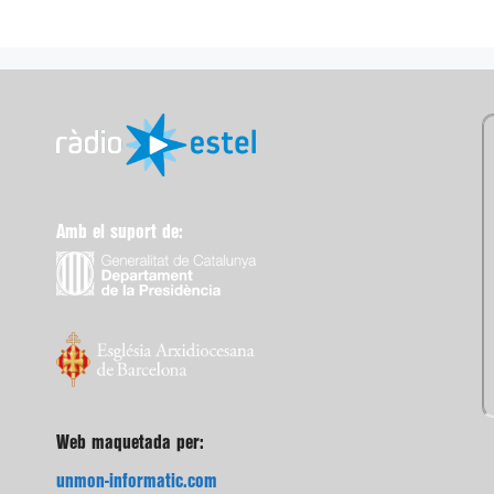
Amb el suport de:
Web maquetada per:
unmon-informatic.com