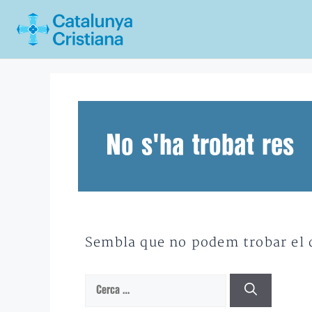
Vés
al
contingut
No s'ha trobat res
Sembla que no podem trobar el qu
Cerca: