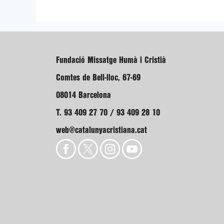
Fundació Missatge Humà i Cristià
Comtes de Bell-lloc, 67-69
08014 Barcelona
T. 93 409 27 70 / 93 409 28 10
web@catalunyacristiana.cat