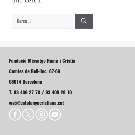
una cerca.
Cerca:
Fundació Missatge Humà i Cristià
Comtes de Bell-lloc, 67-69
08014 Barcelona
T. 93 409 27 70 / 93 409 28 10
web@catalunyacristiana.cat