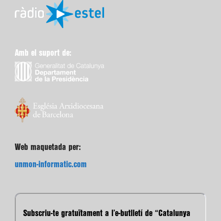
Amb el suport de:
Web maquetada per:
unmon-informatic.com
Subscriu-te gratuïtament a l’e-butlletí de “Catalunya