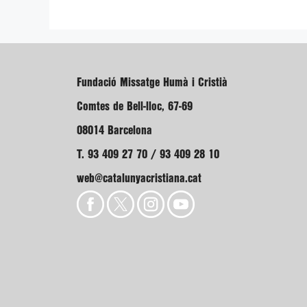
Fundació Missatge Humà i Cristià
Comtes de Bell-lloc, 67-69
08014 Barcelona
T. 93 409 27 70 / 93 409 28 10
web@catalunyacristiana.cat