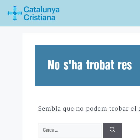
Vés
al
contingut
No s'ha trobat res
Sembla que no podem trobar el qu
Cerca: