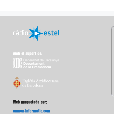
Amb el suport de:
Web maquetada per:
unmon-informatic.com