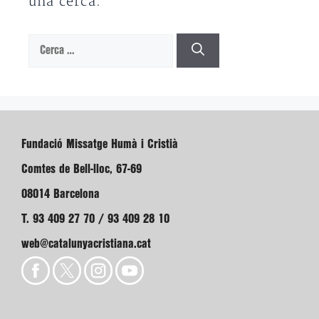
una cerca.
Cerca:
Fundació Missatge Humà i Cristià
Comtes de Bell-lloc, 67-69
08014 Barcelona
T. 93 409 27 70 / 93 409 28 10
web@catalunyacristiana.cat