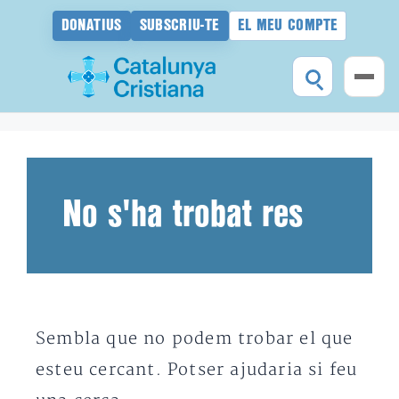
DONATIUS
SUBSCRIU-TE
EL MEU COMPTE
Vés
al
contingut
No s'ha trobat res
Sembla que no podem trobar el que
esteu cercant. Potser ajudaria si feu