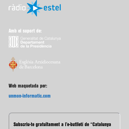
Amb el suport de:
Web maquetada per:
unmon-informatic.com
Subscriu-te gratuïtament a l’e-butlletí de “Catalunya