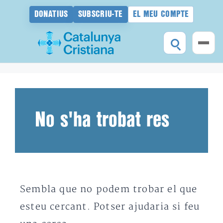
DONATIUS
SUBSCRIU-TE
EL MEU COMPTE
Vés
al
contingut
No s'ha trobat res
Sembla que no podem trobar el que
esteu cercant. Potser ajudaria si feu