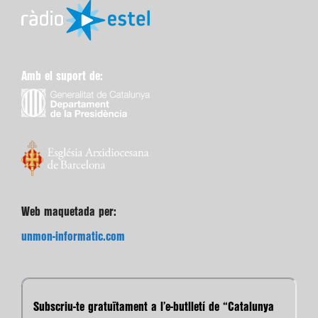
Amb el suport de:
Web maquetada per:
unmon-informatic.com
Subscriu-te gratuïtament a l’e-butlletí de “Catalunya