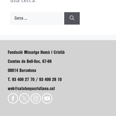
una cerca.
Cerca:
Fundació Missatge Humà i Cristià
Comtes de Bell-lloc, 67-69
08014 Barcelona
T. 93 409 27 70 / 93 409 28 10
web@catalunyacristiana.cat