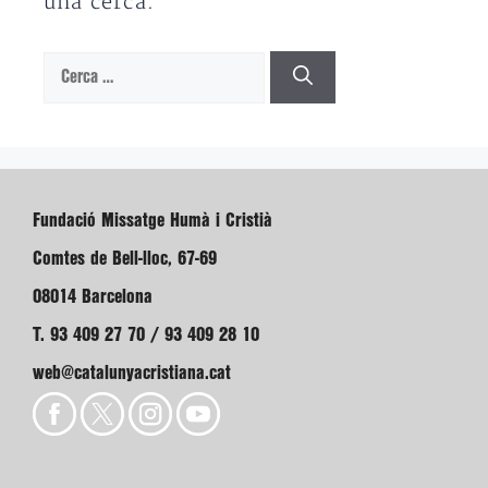
una cerca.
Cerca:
Fundació Missatge Humà i Cristià
Comtes de Bell-lloc, 67-69
08014 Barcelona
T. 93 409 27 70 / 93 409 28 10
web@catalunyacristiana.cat