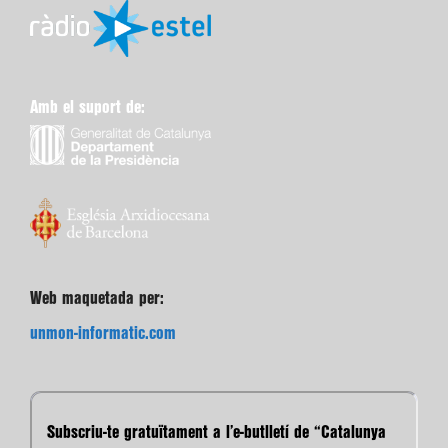
Amb el suport de:
Web maquetada per:
unmon-informatic.com
Subscriu-te gratuïtament a l’e-butlletí de “Catalunya