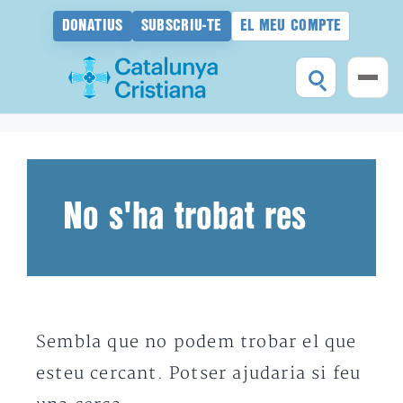
DONATIUS
SUBSCRIU-TE
EL MEU COMPTE
Vés
al
contingut
No s'ha trobat res
Sembla que no podem trobar el que
esteu cercant. Potser ajudaria si feu