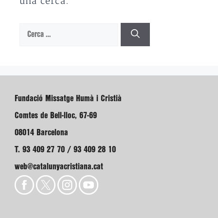
una cerca.
Cerca:
Fundació Missatge Humà i Cristià
Comtes de Bell-lloc, 67-69
08014 Barcelona
T. 93 409 27 70 / 93 409 28 10
web@catalunyacristiana.cat