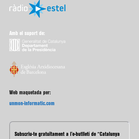
Amb el suport de:
Web maquetada per:
unmon-informatic.com
Subscriu-te gratuïtament a l’e-butlletí de “Catalunya