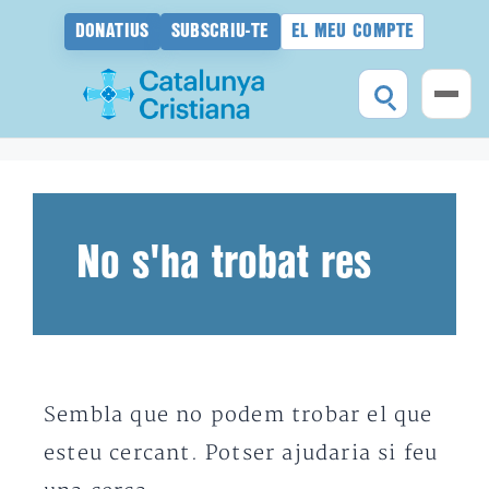
DONATIUS
SUBSCRIU-TE
EL MEU COMPTE
Vés
al
contingut
No s'ha trobat res
Sembla que no podem trobar el que
esteu cercant. Potser ajudaria si feu