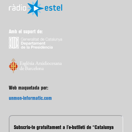
Amb el suport de:
Web maquetada per:
unmon-informatic.com
Subscriu-te gratuïtament a l’e-butlletí de “Catalunya