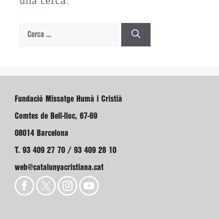
una cerca.
Cerca:
Fundació Missatge Humà i Cristià
Comtes de Bell-lloc, 67-69
08014 Barcelona
T. 93 409 27 70 / 93 409 28 10
web@catalunyacristiana.cat