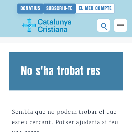
DONATIUS
SUBSCRIU-TE
EL MEU COMPTE
Vés
al
contingut
No s'ha trobat res
Sembla que no podem trobar el que
esteu cercant. Potser ajudaria si feu