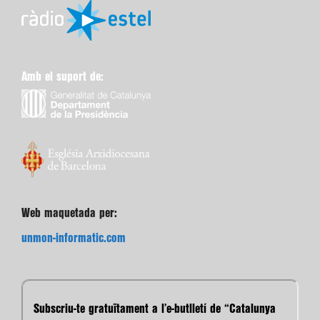
Amb el suport de:
Web maquetada per:
unmon-informatic.com
Subscriu-te gratuïtament a l’e-butlletí de “Catalunya