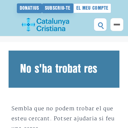
DONATIUS
SUBSCRIU-TE
EL MEU COMPTE
Vés
al
contingut
No s'ha trobat res
Sembla que no podem trobar el que
esteu cercant. Potser ajudaria si feu