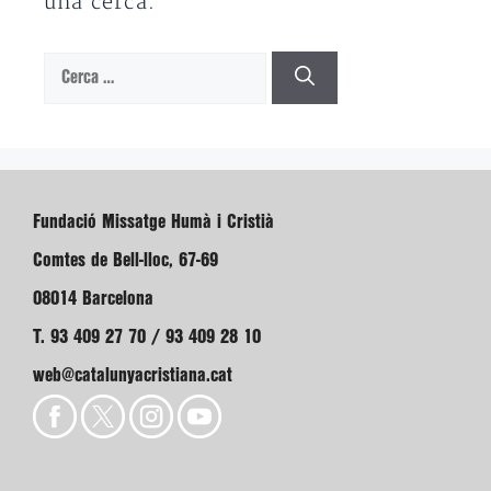
una cerca.
Cerca:
Fundació Missatge Humà i Cristià
Comtes de Bell-lloc, 67-69
08014 Barcelona
T. 93 409 27 70 / 93 409 28 10
web@catalunyacristiana.cat