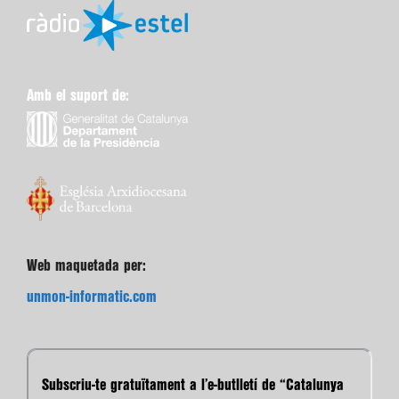
Amb el suport de:
Web maquetada per:
unmon-informatic.com
Subscriu-te gratuïtament a l’e-butlletí de “Catalunya