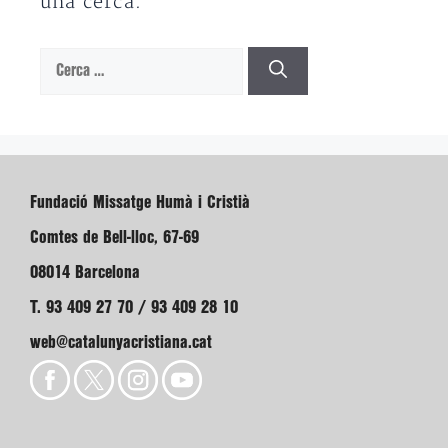
una cerca.
Cerca:
Fundació Missatge Humà i Cristià
Comtes de Bell-lloc, 67-69
08014 Barcelona
T. 93 409 27 70 / 93 409 28 10
web@catalunyacristiana.cat