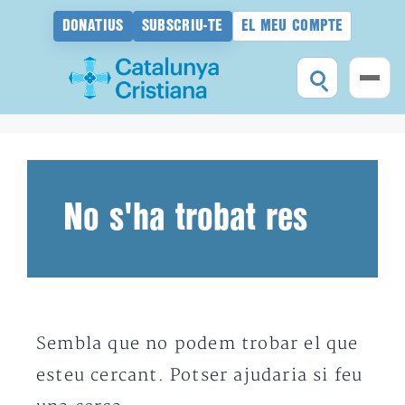
DONATIUS
SUBSCRIU-TE
EL MEU COMPTE
Vés
al
contingut
No s'ha trobat res
Sembla que no podem trobar el que
esteu cercant. Potser ajudaria si feu