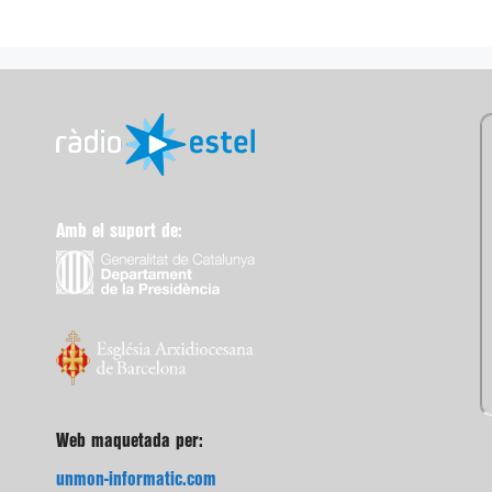
Amb el suport de:
Web maquetada per:
unmon-informatic.com