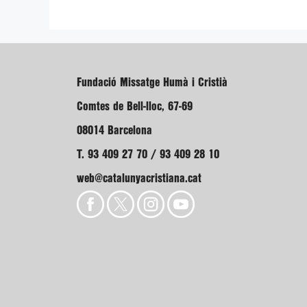
Fundació Missatge Humà i Cristià
Comtes de Bell-lloc, 67-69
08014 Barcelona
T. 93 409 27 70 / 93 409 28 10
web@catalunyacristiana.cat