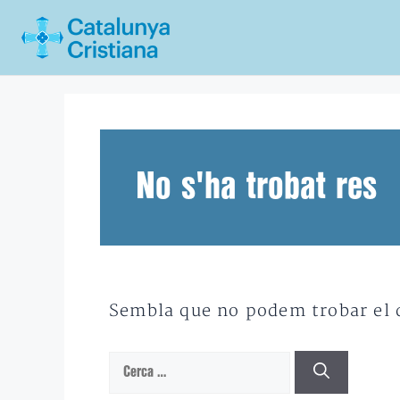
Vés
al
contingut
No s'ha trobat res
Sembla que no podem trobar el qu
Cerca: