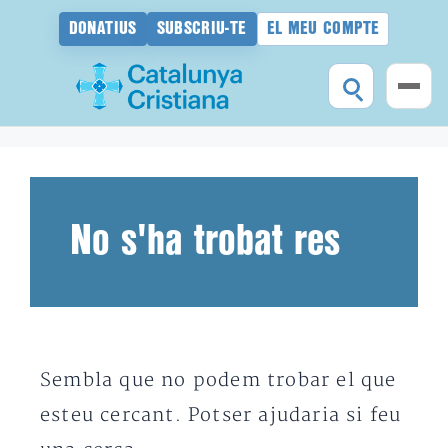
DONATIUS
SUBSCRIU-TE
EL MEU COMPTE
Vés
al
contingut
No s'ha trobat res
Sembla que no podem trobar el que
esteu cercant. Potser ajudaria si feu