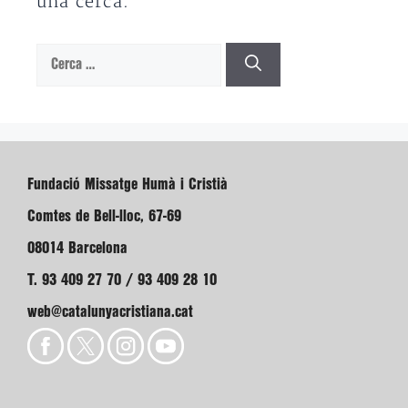
una cerca.
Cerca:
Fundació Missatge Humà i Cristià
Comtes de Bell-lloc, 67-69
08014 Barcelona
T. 93 409 27 70 / 93 409 28 10
web@catalunyacristiana.cat