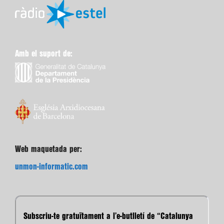
Amb el suport de:
Web maquetada per:
unmon-informatic.com
Subscriu-te gratuïtament a l’e-butlletí de “Catalunya