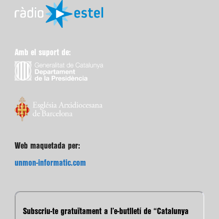
Amb el suport de:
Web maquetada per:
unmon-informatic.com
Subscriu-te gratuïtament a l’e-butlletí de “Catalunya