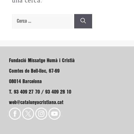
una cerca.
Cerca:
Fundació Missatge Humà i Cristià
Comtes de Bell-lloc, 67-69
08014 Barcelona
T. 93 409 27 70 / 93 409 28 10
web@catalunyacristiana.cat