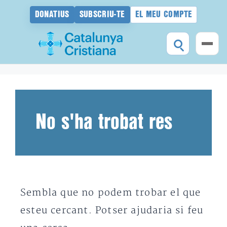
DONATIUS
SUBSCRIU-TE
EL MEU COMPTE
Vés
al
contingut
No s'ha trobat res
Sembla que no podem trobar el que
esteu cercant. Potser ajudaria si feu