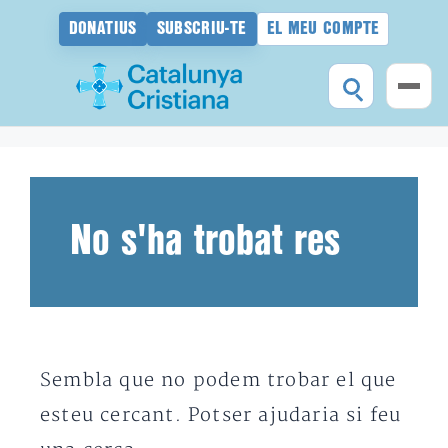
DONATIUS
SUBSCRIU-TE
EL MEU COMPTE
Vés
al
contingut
No s'ha trobat res
Sembla que no podem trobar el que
esteu cercant. Potser ajudaria si feu