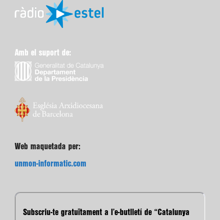
Amb el suport de:
Web maquetada per:
unmon-informatic.com
Subscriu-te gratuïtament a l’e-butlletí de “Catalunya