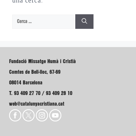
una cerca.
Cerca:
Fundació Missatge Humà i Cristià
Comtes de Bell-lloc, 67-69
08014 Barcelona
T. 93 409 27 70 / 93 409 28 10
web@catalunyacristiana.cat