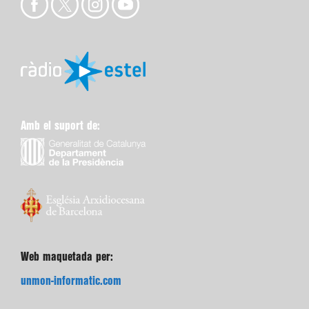
Amb el suport de:
Web maquetada per:
unmon-informatic.com