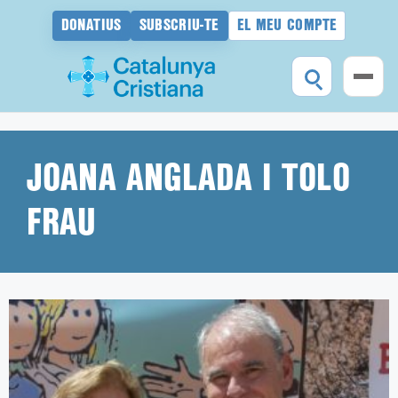
DONATIUS
SUBSCRIU-TE
EL MEU COMPTE
Vés
al
contingut
JOANA ANGLADA I TOLO
FRAU