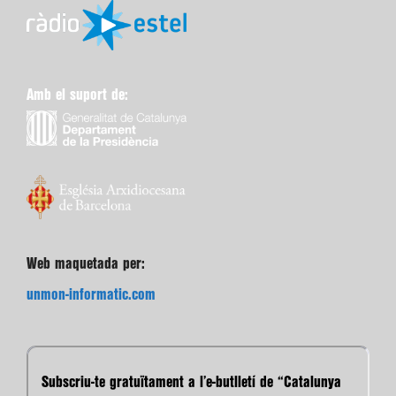
Amb el suport de:
Web maquetada per:
unmon-informatic.com
Subscriu-te gratuïtament a l’e-butlletí de “Catalunya