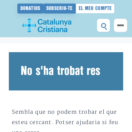
DONATIUS
SUBSCRIU-TE
EL MEU COMPTE
Vés
al
contingut
No s'ha trobat res
Sembla que no podem trobar el que
esteu cercant. Potser ajudaria si feu