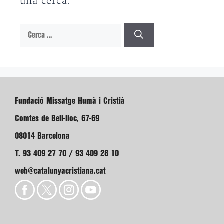
una cerca.
Cerca:
Fundació Missatge Humà i Cristià
Comtes de Bell-lloc, 67-69
08014 Barcelona
T. 93 409 27 70 / 93 409 28 10
web@catalunyacristiana.cat