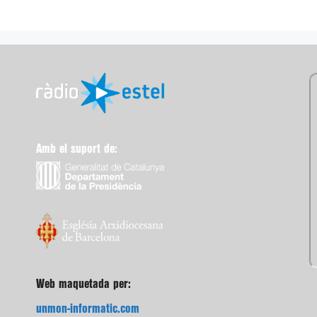
Amb el suport de:
Web maquetada per:
unmon-informatic.com