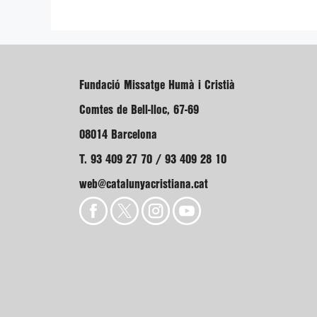
Fundació Missatge Humà i Cristià
Comtes de Bell-lloc, 67-69
08014 Barcelona
T. 93 409 27 70 / 93 409 28 10
web@catalunyacristiana.cat