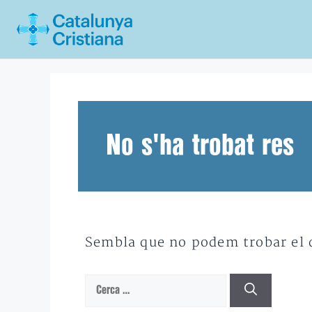
Vés
al
contingut
No s'ha trobat res
Sembla que no podem trobar el qu
Cerca: