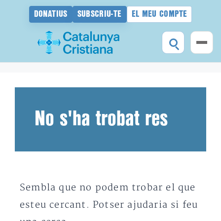
DONATIUS
SUBSCRIU-TE
EL MEU COMPTE
Vés
al
contingut
No s'ha trobat res
Sembla que no podem trobar el que
esteu cercant. Potser ajudaria si feu