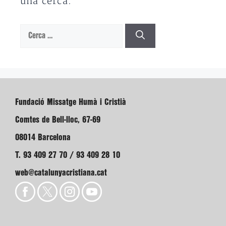
una cerca.
Cerca:
Fundació Missatge Humà i Cristià
Comtes de Bell-lloc, 67-69
08014 Barcelona
T. 93 409 27 70 / 93 409 28 10
web@catalunyacristiana.cat