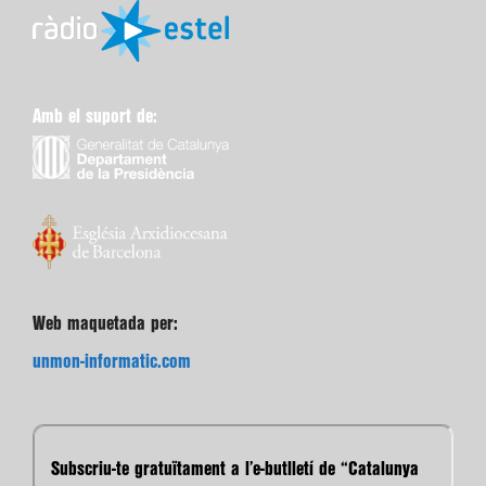
Amb el suport de:
Web maquetada per:
unmon-informatic.com
Subscriu-te gratuïtament a l’e-butlletí de “Catalunya