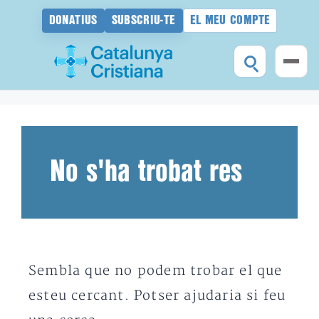
DONATIUS
SUBSCRIU-TE
EL MEU COMPTE
Vés
al
contingut
No s'ha trobat res
Sembla que no podem trobar el que
esteu cercant. Potser ajudaria si feu