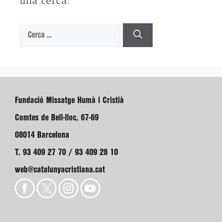
una cerca.
Cerca:
Fundació Missatge Humà i Cristià
Comtes de Bell-lloc, 67-69
08014 Barcelona
T. 93 409 27 70 / 93 409 28 10
web@catalunyacristiana.cat