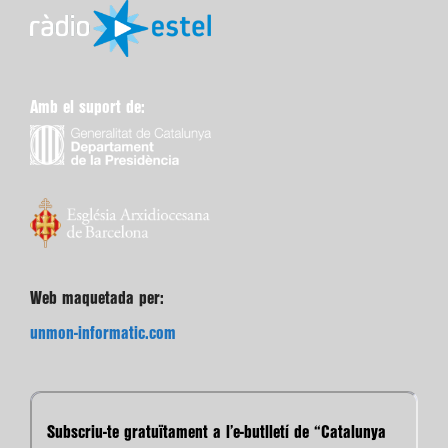
Amb el suport de:
Web maquetada per:
unmon-informatic.com
Subscriu-te gratuïtament a l’e-butlletí de “Catalunya