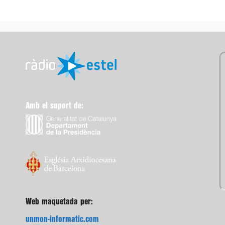
Amb el suport de:
Web maquetada per:
unmon-informatic.com