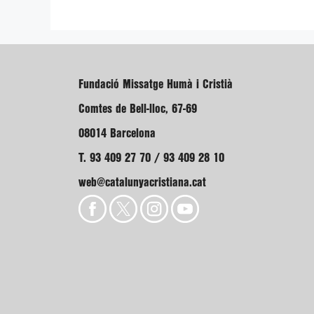
Fundació Missatge Humà i Cristià
Comtes de Bell-lloc, 67-69
08014 Barcelona
T. 93 409 27 70 / 93 409 28 10
web@catalunyacristiana.cat