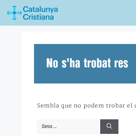
Vés
al
contingut
No s'ha trobat res
Sembla que no podem trobar el qu
Cerca: