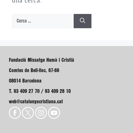
una cerca.
Cerca:
Fundació Missatge Humà i Cristià
Comtes de Bell-lloc, 67-69
08014 Barcelona
T. 93 409 27 70 / 93 409 28 10
web@catalunyacristiana.cat