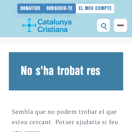
DONATIUS
SUBSCRIU-TE
EL MEU COMPTE
Vés
al
contingut
No s'ha trobat res
Sembla que no podem trobar el que
esteu cercant. Potser ajudaria si feu