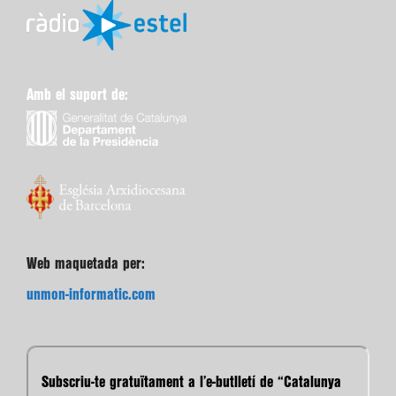
Amb el suport de:
Web maquetada per:
unmon-informatic.com
Subscriu-te gratuïtament a l’e-butlletí de “Catalunya