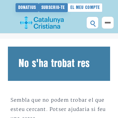
DONATIUS
SUBSCRIU-TE
EL MEU COMPTE
Vés
al
contingut
No s'ha trobat res
Sembla que no podem trobar el que
esteu cercant. Potser ajudaria si feu