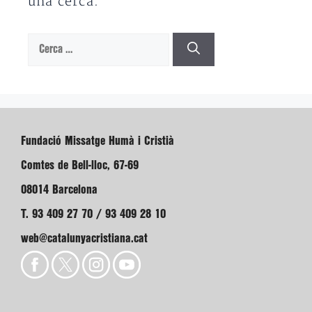
una cerca.
Cerca:
Fundació Missatge Humà i Cristià
Comtes de Bell-lloc, 67-69
08014 Barcelona
T. 93 409 27 70 / 93 409 28 10
web@catalunyacristiana.cat