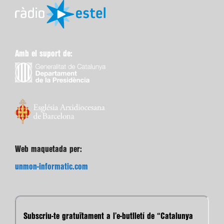
Amb el suport de:
Web maquetada per:
unmon-informatic.com
Subscriu-te gratuïtament a l’e-butlletí de “Catalunya