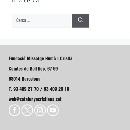
una cerca.
Cerca:
Fundació Missatge Humà i Cristià
Comtes de Bell-lloc, 67-69
08014 Barcelona
T. 93 409 27 70 / 93 409 28 10
web@catalunyacristiana.cat