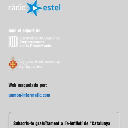
Amb el suport de:
Web maquetada per:
unmon-informatic.com
Subscriu-te gratuïtament a l’e-butlletí de “Catalunya