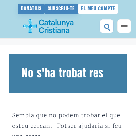
DONATIUS
SUBSCRIU-TE
EL MEU COMPTE
Vés
al
contingut
No s'ha trobat res
Sembla que no podem trobar el que
esteu cercant. Potser ajudaria si feu