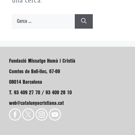
una cerca.
Cerca:
Fundació Missatge Humà i Cristià
Comtes de Bell-lloc, 67-69
08014 Barcelona
T. 93 409 27 70 / 93 409 28 10
web@catalunyacristiana.cat