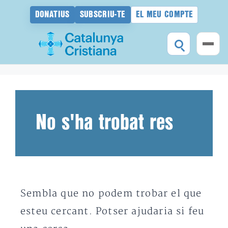
DONATIUS
SUBSCRIU-TE
EL MEU COMPTE
Vés
al
contingut
No s'ha trobat res
Sembla que no podem trobar el que
esteu cercant. Potser ajudaria si feu