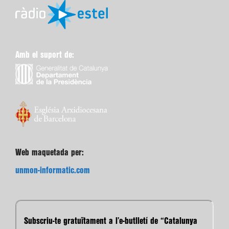
Amb el suport de:
Web maquetada per:
unmon-informatic.com
Subscriu-te gratuïtament a l’e-butlletí de “Catalunya