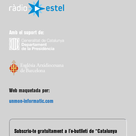
Amb el suport de:
Web maquetada per:
unmon-informatic.com
Subscriu-te gratuïtament a l’e-butlletí de “Catalunya