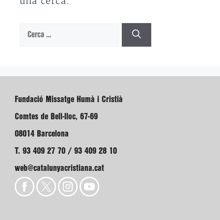
una cerca.
Cerca:
Fundació Missatge Humà i Cristià
Comtes de Bell-lloc, 67-69
08014 Barcelona
T. 93 409 27 70 / 93 409 28 10
web@catalunyacristiana.cat