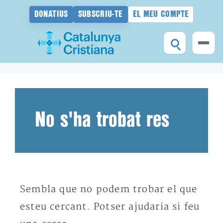
DONATIUS
SUBSCRIU-TE
EL MEU COMPTE
Vés
al
contingut
No s'ha trobat res
Sembla que no podem trobar el que
esteu cercant. Potser ajudaria si feu