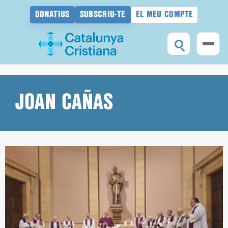
DONATIUS
SUBSCRIU-TE
EL MEU COMPTE
Vés
al
contingut
JOAN CAÑAS