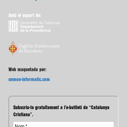
Amb el suport de:
Web maquetada per:
unmon-informatic.com
Subscriu-te gratuïtament a l’e-butlletí de “Catalunya
Cristiana”.