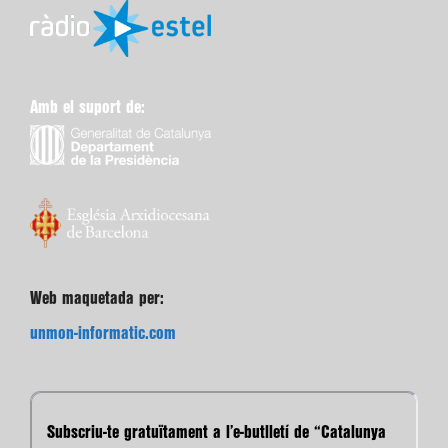
Amb el suport de:
Web maquetada per:
unmon-informatic.com
Subscriu-te gratuïtament a l’e-butlletí de “Catalunya