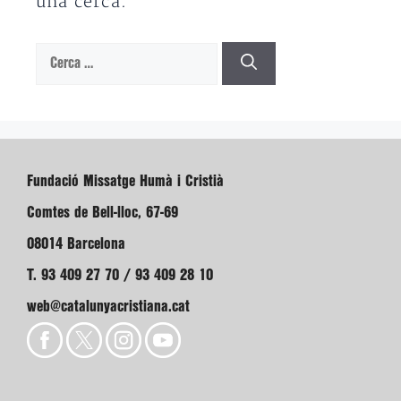
una cerca.
Cerca:
Fundació Missatge Humà i Cristià
Comtes de Bell-lloc, 67-69
08014 Barcelona
T. 93 409 27 70 / 93 409 28 10
web@catalunyacristiana.cat