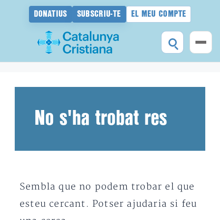
DONATIUS
SUBSCRIU-TE
EL MEU COMPTE
Vés
al
contingut
No s'ha trobat res
Sembla que no podem trobar el que
esteu cercant. Potser ajudaria si feu