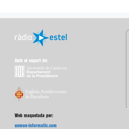
Amb el suport de:
Web maquetada per:
unmon-informatic.com