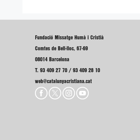
Fundació Missatge Humà i Cristià
Comtes de Bell-lloc, 67-69
08014 Barcelona
T. 93 409 27 70 / 93 409 28 10
web@catalunyacristiana.cat