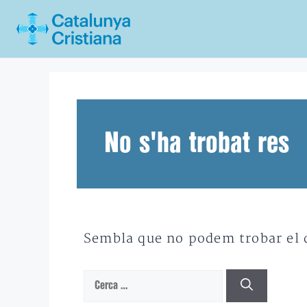
Vés
al
contingut
No s'ha trobat res
Sembla que no podem trobar el qu
Cerca: