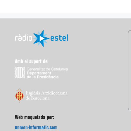
Amb el suport de:
Web maquetada per:
unmon-informatic.com