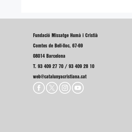
Fundació Missatge Humà i Cristià
Comtes de Bell-lloc, 67-69
08014 Barcelona
T. 93 409 27 70 / 93 409 28 10
web@catalunyacristiana.cat