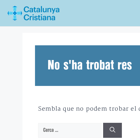
Vés
al
contingut
No s'ha trobat res
Sembla que no podem trobar el qu
Cerca: