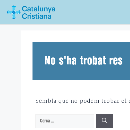
Vés
al
contingut
No s'ha trobat res
Sembla que no podem trobar el qu
Cerca: