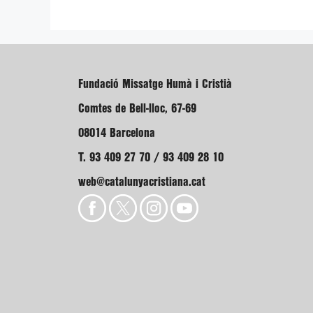
Fundació Missatge Humà i Cristià
Comtes de Bell-lloc, 67-69
08014 Barcelona
T. 93 409 27 70 / 93 409 28 10
web@catalunyacristiana.cat