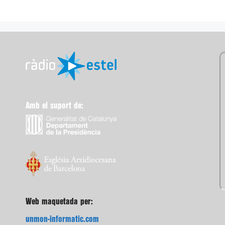
Amb el suport de:
Web maquetada per:
unmon-informatic.com