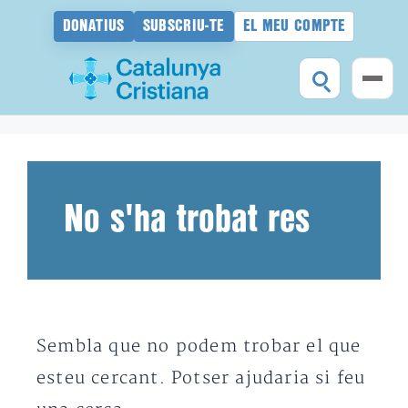
DONATIUS
SUBSCRIU-TE
EL MEU COMPTE
Vés
al
contingut
No s'ha trobat res
Sembla que no podem trobar el que
esteu cercant. Potser ajudaria si feu