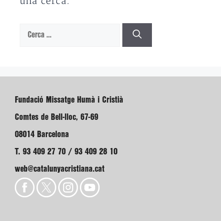
una cerca.
Cerca:
Fundació Missatge Humà i Cristià
Comtes de Bell-lloc, 67-69
08014 Barcelona
T. 93 409 27 70 / 93 409 28 10
web@catalunyacristiana.cat