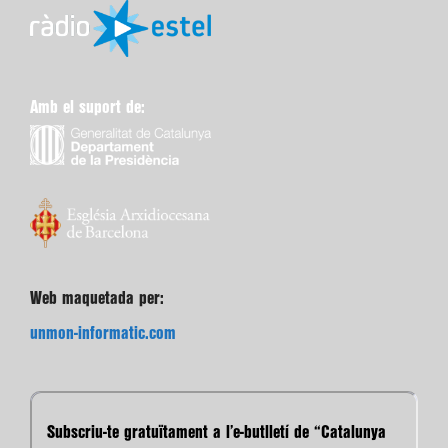
Amb el suport de:
Web maquetada per:
unmon-informatic.com
Subscriu-te gratuïtament a l’e-butlletí de “Catalunya