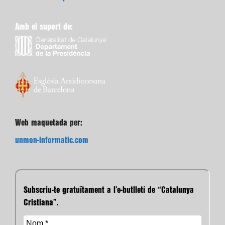
Amb el suport de:
Web maquetada per:
unmon-informatic.com
Subscriu-te gratuïtament a l’e-butlletí de “Catalunya
Cristiana”.