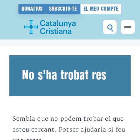
DONATIUS
SUBSCRIU-TE
EL MEU COMPTE
Vés
al
contingut
No s'ha trobat res
Sembla que no podem trobar el que
esteu cercant. Potser ajudaria si feu