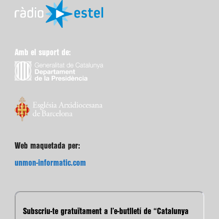
Amb el suport de:
Web maquetada per:
unmon-informatic.com
Subscriu-te gratuïtament a l’e-butlletí de “Catalunya