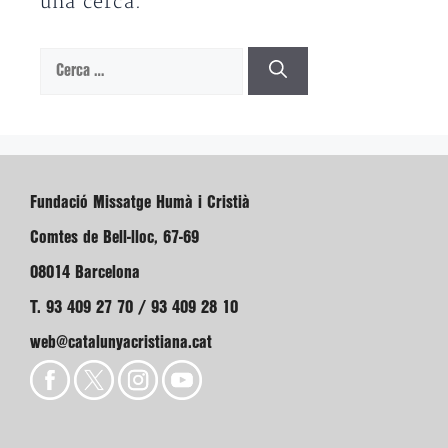
una cerca.
Cerca:
Fundació Missatge Humà i Cristià
Comtes de Bell-lloc, 67-69
08014 Barcelona
T. 93 409 27 70 / 93 409 28 10
web@catalunyacristiana.cat