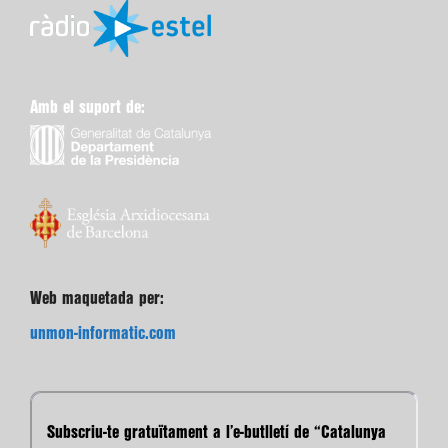
Amb el suport de:
Web maquetada per:
unmon-informatic.com
Subscriu-te gratuïtament a l’e-butlletí de “Catalunya