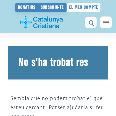
DONATIUS
SUBSCRIU-TE
EL MEU COMPTE
Vés
al
contingut
No s'ha trobat res
Sembla que no podem trobar el que
esteu cercant. Potser ajudaria si feu