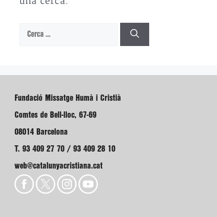
una cerca.
Cerca:
Fundació Missatge Humà i Cristià
Comtes de Bell-lloc, 67-69
08014 Barcelona
T. 93 409 27 70 / 93 409 28 10
web@catalunyacristiana.cat