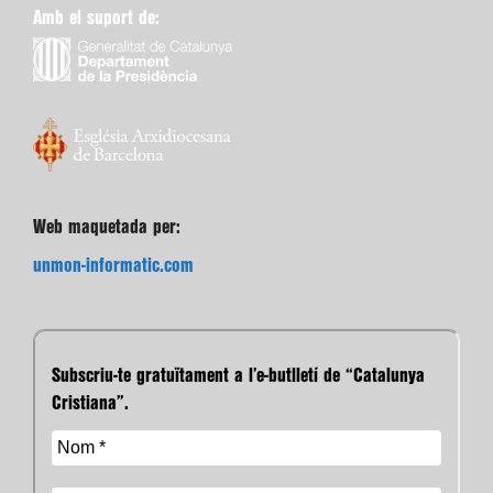
Amb el suport de:
Web maquetada per:
unmon-informatic.com
Subscriu-te gratuïtament a l’e-butlletí de “Catalunya
Cristiana”.