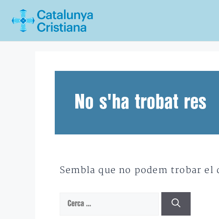
Vés
al
contingut
No s'ha trobat res
Sembla que no podem trobar el qu
Cerca: