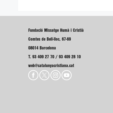
Fundació Missatge Humà i Cristià
Comtes de Bell-lloc, 67-69
08014 Barcelona
T. 93 409 27 70 / 93 409 28 10
web@catalunyacristiana.cat