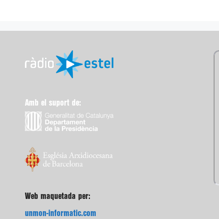
Amb el suport de:
Web maquetada per:
unmon-informatic.com