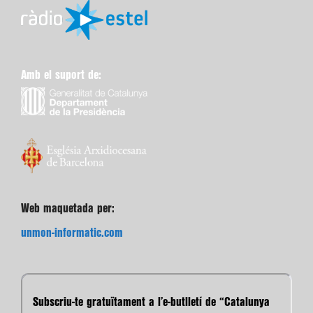
Amb el suport de:
Web maquetada per:
unmon-informatic.com
Subscriu-te gratuïtament a l’e-butlletí de “Catalunya