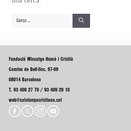
una cerca.
Cerca:
Fundació Missatge Humà i Cristià
Comtes de Bell-lloc, 67-69
08014 Barcelona
T. 93 409 27 70 / 93 409 28 10
web@catalunyacristiana.cat