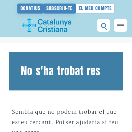
DONATIUS
SUBSCRIU-TE
EL MEU COMPTE
Vés
al
contingut
No s'ha trobat res
Sembla que no podem trobar el que
esteu cercant. Potser ajudaria si feu