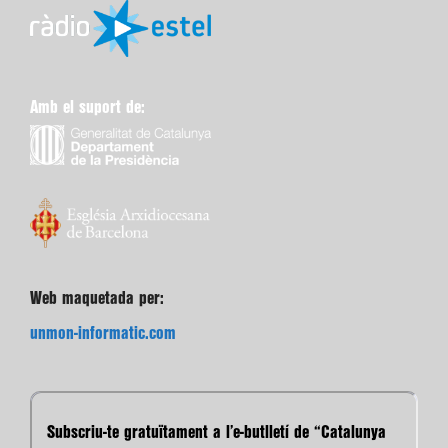
Amb el suport de:
Web maquetada per:
unmon-informatic.com
Subscriu-te gratuïtament a l’e-butlletí de “Catalunya