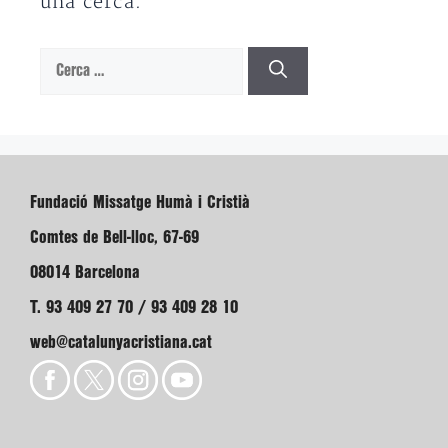
una cerca.
Cerca:
Fundació Missatge Humà i Cristià
Comtes de Bell-lloc, 67-69
08014 Barcelona
T. 93 409 27 70 / 93 409 28 10
web@catalunyacristiana.cat