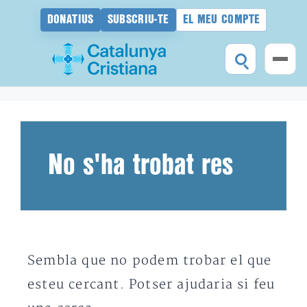
DONATIUS
SUBSCRIU-TE
EL MEU COMPTE
Vés
al
contingut
No s'ha trobat res
Sembla que no podem trobar el que
esteu cercant. Potser ajudaria si feu