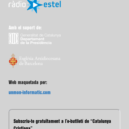
Amb el suport de:
Web maquetada per:
unmon-informatic.com
Subscriu-te gratuïtament a l’e-butlletí de “Catalunya
Cristiana”.