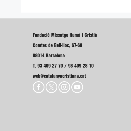
Fundació Missatge Humà i Cristià
Comtes de Bell-lloc, 67-69
08014 Barcelona
T. 93 409 27 70 / 93 409 28 10
web@catalunyacristiana.cat