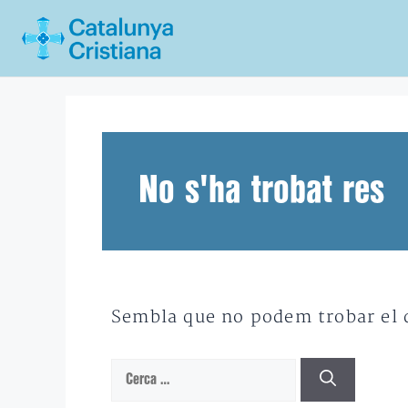
Vés
al
contingut
No s'ha trobat res
Sembla que no podem trobar el qu
Cerca: