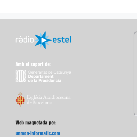
Amb el suport de:
Web maquetada per:
unmon-informatic.com