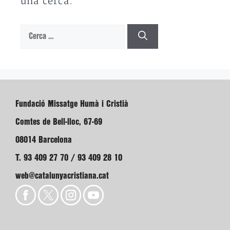
una cerca.
Cerca:
Fundació Missatge Humà i Cristià
Comtes de Bell-lloc, 67-69
08014 Barcelona
T. 93 409 27 70 / 93 409 28 10
web@catalunyacristiana.cat