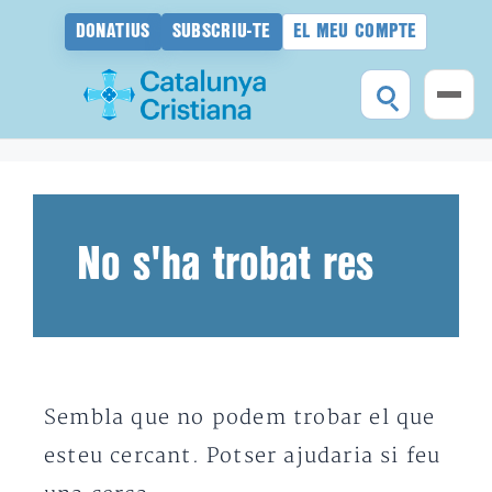
DONATIUS
SUBSCRIU-TE
EL MEU COMPTE
Vés
al
contingut
No s'ha trobat res
Sembla que no podem trobar el que
esteu cercant. Potser ajudaria si feu