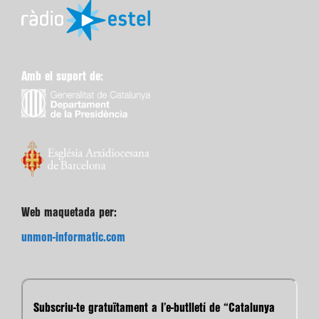
Amb el suport de:
Web maquetada per:
unmon-informatic.com
Subscriu-te gratuïtament a l’e-butlletí de “Catalunya