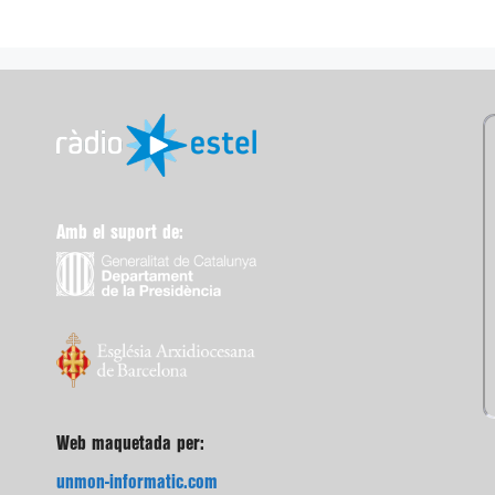
Amb el suport de:
Web maquetada per:
unmon-informatic.com