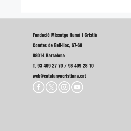
Fundació Missatge Humà i Cristià
Comtes de Bell-lloc, 67-69
08014 Barcelona
T. 93 409 27 70 / 93 409 28 10
web@catalunyacristiana.cat