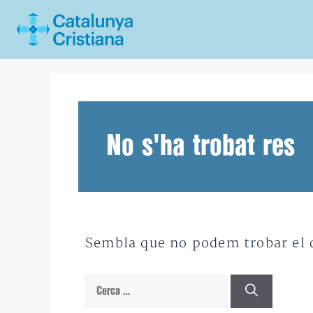
Vés
al
contingut
No s'ha trobat res
Sembla que no podem trobar el qu
Cerca: