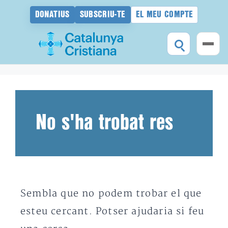
DONATIUS
SUBSCRIU-TE
EL MEU COMPTE
Vés
al
contingut
No s'ha trobat res
Sembla que no podem trobar el que
esteu cercant. Potser ajudaria si feu