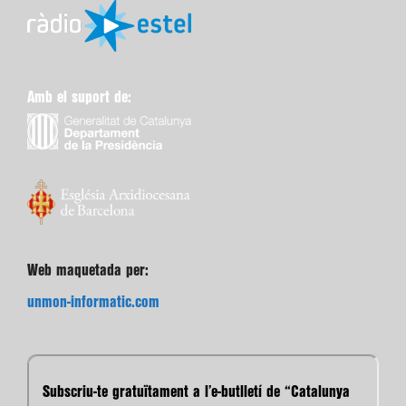
Amb el suport de:
Web maquetada per:
unmon-informatic.com
Subscriu-te gratuïtament a l’e-butlletí de “Catalunya