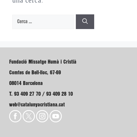
una cerca.
Cerca:
Fundació Missatge Humà i Cristià
Comtes de Bell-lloc, 67-69
08014 Barcelona
T. 93 409 27 70 / 93 409 28 10
web@catalunyacristiana.cat